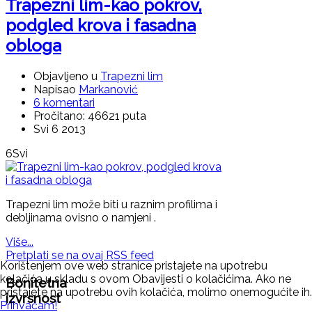
Trapezni lim-kao pokrov,
podgled krova i fasadna
obloga
Objavljeno u
Trapezni lim
Napisao
Markanović
6 komentari
Pročitano: 46621 puta
Svi 6 2013
6
Svi
Trapezni lim može biti u raznim profilima i
debljinama ovisno o namjeni .
Više...
Pretplati se na ovaj RSS feed
Korištenjem ove web stranice pristajete na upotrebu
kolačića u skladu s ovom Obavijesti o kolačićima. Ako ne
Bonitetna
pristajete na upotrebu ovih kolačića, molimo onemogućite ih.
izvrsnost
Prihvaćam!