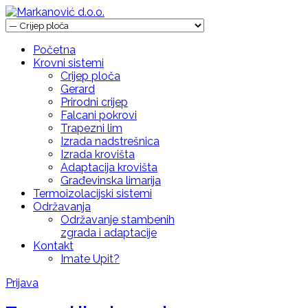
Početna
Krovni sistemi
Crijep ploča
Gerard
Prirodni crijep
Falcani pokrovi
Trapezni lim
Izrada nadstrešnica
Izrada krovišta
Adaptacija krovišta
Građevinska limarija
Termoizolacijski sistemi
Održavanja
Održavanje stambenih
zgrada i adaptacije
Kontakt
Imate Upit?
Prijava